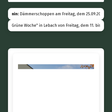
r Termin:
Dämmerschoppen am Freitag, dem 25.09.2026, ab 1
"Grüne Woche" in Lebach von Freitag, dem 11. bis Dienst